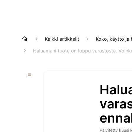
Kaikki artikkelit
Koko, käyttö ja 
Haluamani tuote on loppu varastosta. Voink
Halu
vara
enna
Päivitetty
kuusi 