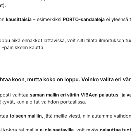
t).
 on
kausittaisia
– esimerkiksi
PORTO-sandaaleja
ei yleensä 
ppu eikä ennakkotilattavissa, voit silti tilata ilmoituksen t
”
-painikkeen kautta.
htaa koon, mutta koko on loppu. Voinko valita eri vär
lposti vaihtaa
saman mallin eri väriin
VIBAen palautus- ja v
kyvät, kun aloitat vaihdon portaalissa.
ihtaa
toiseen malliin
, jätä meille viesti, niin autamme vaihdo
i kokoa tai mallia
ei ole saatavilla
, voit myös
palauttaa tuot