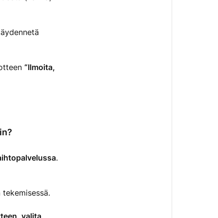
eri
värin?
täydennetä
uotteen
“Ilmoita,
in?
aihtopalvelussa
.
n tekemisessä.
teen, valita