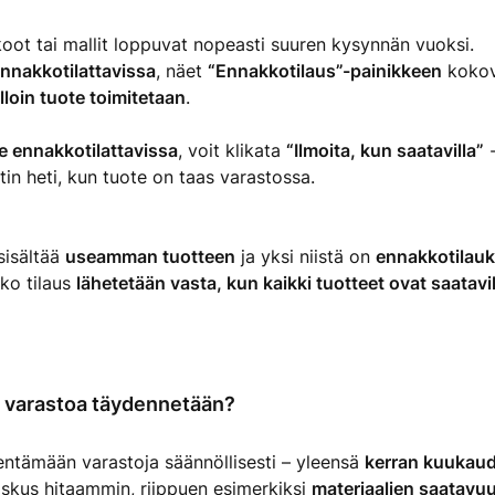
koot tai mallit loppuvat nopeasti suuren kysynnän vuoksi.
nnakkotilattavissa
, näet
“Ennakkotilaus”-painikkeen
kokova
lloin tuote toimitetaan
.
le ennakkotilattavissa
, voit klikata
“Ilmoita, kun saatavilla”
-
in heti, kun tuote on taas varastossa.
sisältää
useamman tuotteen
ja yksi niistä on
ennakkotilau
oko tilaus
lähetetään vasta, kun kaikki tuotteet ovat saatavil
n varastoa täydennetään?
ntämään varastoja säännöllisesti – yleensä
kerran kuukau
skus hitaammin, riippuen esimerkiksi
materiaalien saatavu