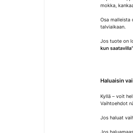
mokka, kankaa
Osa malleista
talviaikaan.
Jos tuote on lo
kun saatavilla
Haluaisin vai
Kyllä – voit he
Vaihtoehdot nä
Jos haluat va
Jos haluamaas