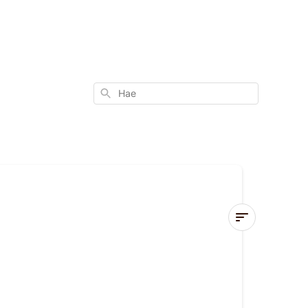
Hae
Haluamani
tuote
on
loppu