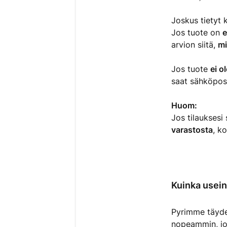
Joskus tietyt 
Jos tuote on
e
arvion siitä,
mi
Jos tuote
ei o
saat sähköpost
Huom:
Jos tilauksesi 
varastosta
, k
Kuinka usei
Pyrimme täyde
nopeammin, jo