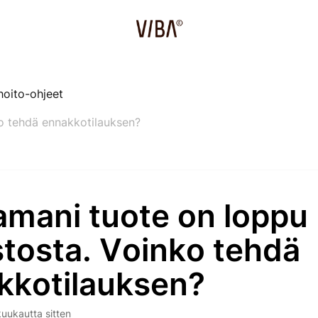
hoito-ohjeet
o tehdä ennakkotilauksen?
amani tuote on loppu
stosta. Voinko tehdä
kkotilauksen?
kuukautta sitten