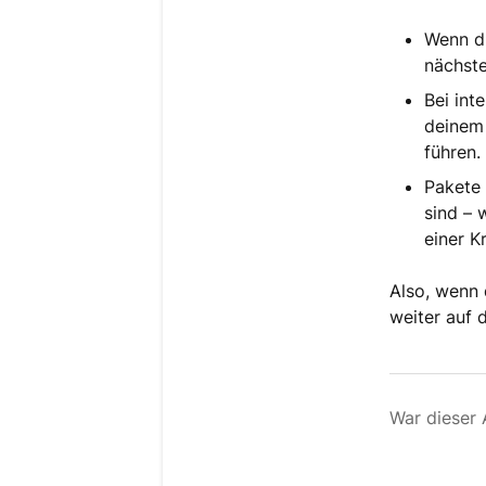
Wenn du
nächst
Bei int
deinem
führen.
Pakete 
sind – 
einer K
Also, wenn 
weiter auf 
War dieser A